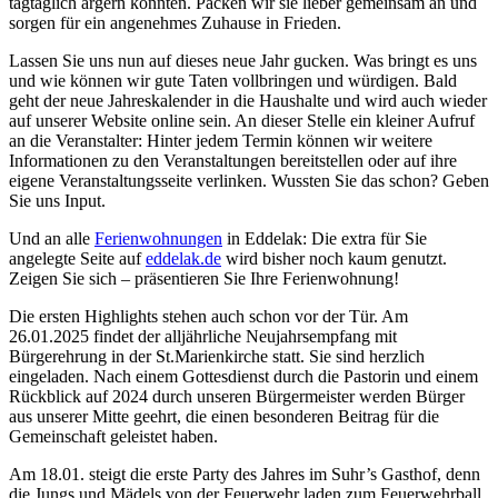
tagtäglich ärgern könnten. Packen wir sie lieber gemeinsam an und
sorgen für ein angenehmes Zuhause in Frieden.
Lassen Sie uns nun auf dieses neue Jahr gucken. Was bringt es uns
und wie können wir gute Taten vollbringen und würdigen. Bald
geht der neue Jahreskalender in die Haushalte und wird auch wieder
auf unserer Website online sein. An dieser Stelle ein kleiner Aufruf
an die Veranstalter: Hinter jedem Termin können wir weitere
Informationen zu den Veranstaltungen bereitstellen oder auf ihre
eigene Veranstaltungsseite verlinken. Wussten Sie das schon? Geben
Sie uns Input.
Und an alle
Ferienwohnungen
in Eddelak: Die extra für Sie
angelegte Seite auf
eddelak.de
wird bisher noch kaum genutzt.
Zeigen Sie sich – präsentieren Sie Ihre Ferienwohnung!
Die ersten Highlights stehen auch schon vor der Tür. Am
26.01.2025 findet der alljährliche Neujahrsempfang mit
Bürgerehrung in der St.Marienkirche statt. Sie sind herzlich
eingeladen. Nach einem Gottesdienst durch die Pastorin und einem
Rückblick auf 2024 durch unseren Bürgermeister werden Bürger
aus unserer Mitte geehrt, die einen besonderen Beitrag für die
Gemeinschaft geleistet haben.
Am 18.01. steigt die erste Party des Jahres im Suhr’s Gasthof, denn
die Jungs und Mädels von der Feuerwehr laden zum Feuerwehrball