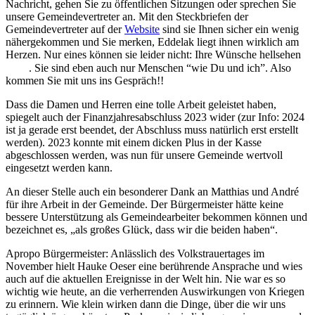
Nachricht, gehen Sie zu öffentlichen Sitzungen oder sprechen Sie
unsere Gemeindevertreter an. Mit den Steckbriefen der
Gemeindevertreter auf der
Website
sind sie Ihnen sicher ein wenig
nähergekommen und Sie merken, Eddelak liegt ihnen wirklich am
Herzen. Nur eines können sie leider nicht: Ihre Wünsche hellsehen
. Sie sind eben auch nur Menschen “wie Du und ich”. Also
kommen Sie mit uns ins Gespräch!!
Dass die Damen und Herren eine tolle Arbeit geleistet haben,
spiegelt auch der Finanzjahresabschluss 2023 wider (zur Info: 2024
ist ja gerade erst beendet, der Abschluss muss natürlich erst erstellt
werden). 2023 konnte mit einem dicken Plus in der Kasse
abgeschlossen werden, was nun für unsere Gemeinde wertvoll
eingesetzt werden kann.
An dieser Stelle auch ein besonderer Dank an Matthias und André
für ihre Arbeit in der Gemeinde. Der Bürgermeister hätte keine
bessere Unterstützung als Gemeindearbeiter bekommen können und
bezeichnet es, „als großes Glück, dass wir die beiden haben“.
Apropo Bürgermeister: Anlässlich des Volkstrauertages im
November hielt Hauke Oeser eine berührende Ansprache und wies
auch auf die aktuellen Ereignisse in der Welt hin. Nie war es so
wichtig wie heute, an die verherrenden Auswirkungen von Kriegen
zu erinnern. Wie klein wirken dann die Dinge, über die wir uns